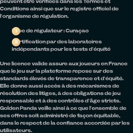
peuvent être vérifiées dans les Termes et
Conditions ainsi que sur le registre officiel de
l’organisme de régulation.
Type de régulateur : Curaçao
Certification par des laboratoires
indépendants pour les tests d’équité
Une licence valide assure aux joueurs en France
que le jeu sur la plateforme repose sur des
standards élevés de transparence et d’équité.
Elle donne aussi accès à des mécanismes de
résolution des litiges, à des obligations de jeu
responsable et à des contrôles d’âge stricts.
Golden Panda veille ainsi à ce que l’ensemble de
ses offres soit administré de façon équitable,
dans le respect de la confiance accordée par les
utilisateurs.