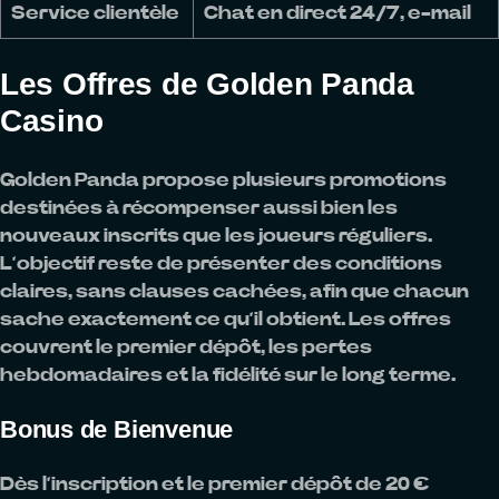
Service clientèle
Chat en direct 24/7, e-mail
Les Offres de Golden Panda
Casino
Golden Panda propose plusieurs promotions
destinées à récompenser aussi bien les
nouveaux inscrits que les joueurs réguliers.
L’objectif reste de présenter des conditions
claires, sans clauses cachées, afin que chacun
sache exactement ce qu’il obtient. Les offres
couvrent le premier dépôt, les pertes
hebdomadaires et la fidélité sur le long terme.
Bonus de Bienvenue
Dès l’inscription et le premier dépôt de 20 €