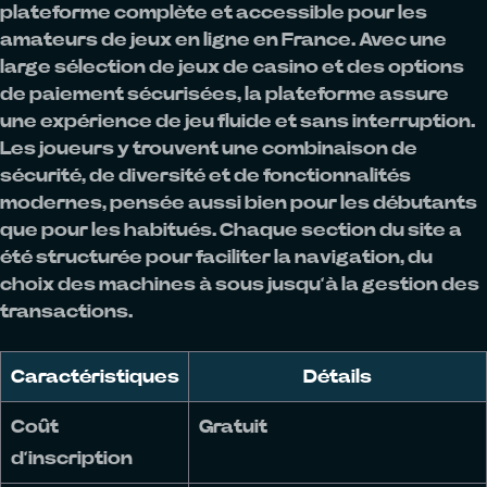
plateforme complète et accessible pour les
amateurs de jeux en ligne en France. Avec une
large sélection de jeux de casino et des options
de paiement sécurisées, la plateforme assure
une expérience de jeu fluide et sans interruption.
Les joueurs y trouvent une combinaison de
sécurité, de diversité et de fonctionnalités
modernes, pensée aussi bien pour les débutants
que pour les habitués. Chaque section du site a
été structurée pour faciliter la navigation, du
choix des machines à sous jusqu’à la gestion des
transactions.
Caractéristiques
Détails
Coût
Gratuit
d’inscription