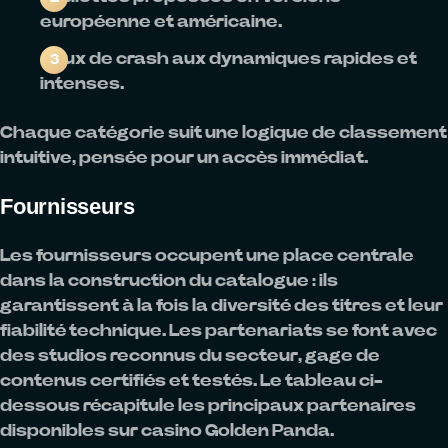
européenne et américaine.
Jeux de crash aux dynamiques rapides et
intenses.
Chaque catégorie suit une logique de classement
intuitive, pensée pour un accès immédiat.
Fournisseurs
Les fournisseurs occupent une place centrale
dans la construction du catalogue : ils
garantissent à la fois la diversité des titres et leur
fiabilité technique. Les partenariats se font avec
des studios reconnus du secteur, gage de
contenus certifiés et testés. Le tableau ci-
dessous récapitule les principaux partenaires
disponibles sur casino Golden Panda.