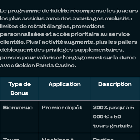
Le programme de fidélité récompense les joueurs
les plus assidus avec des avantages exclusifs :
limites de retrait élargies, promotions
personnalisées et accès prioritaire au service
clientèle. Plus l’activité augmente, plus les paliers
débloquent des privilèges supplémentaires,
pensés pour valoriser l’engagement sur la durée
avec Golden Panda Casino.
Type de
Application
Description
Bonus
Bienvenue
Premier dépôt
200% jusqu’à 5
000 € + 50
tours gratuits