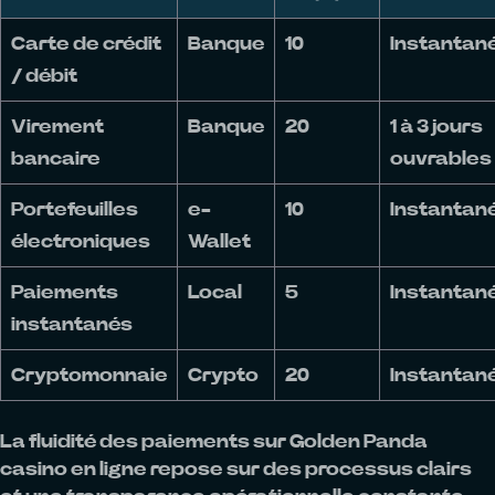
Carte de crédit
Banque
10
Instantan
/ débit
Virement
Banque
20
1 à 3 jours
bancaire
ouvrables
Portefeuilles
e-
10
Instantan
électroniques
Wallet
Paiements
Local
5
Instantan
instantanés
Cryptomonnaie
Crypto
20
Instantan
La fluidité des paiements sur Golden Panda
casino en ligne repose sur des processus clairs