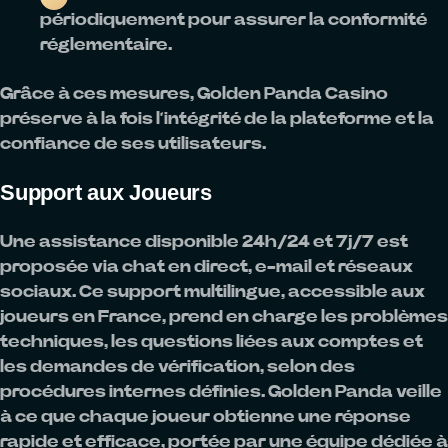
périodiquement pour assurer la conformité
réglementaire.
Grâce à ces mesures, Golden Panda Casino
préserve à la fois l’intégrité de la plateforme et la
confiance de ses utilisateurs.
Support aux Joueurs
Une assistance disponible 24h/24 et 7j/7 est
proposée via chat en direct, e-mail et réseaux
sociaux. Ce support multilingue, accessible aux
joueurs en France, prend en charge les problèmes
techniques, les questions liées aux comptes et
les demandes de vérification, selon des
procédures internes définies. Golden Panda veille
à ce que chaque joueur obtienne une réponse
rapide et efficace, portée par une équipe dédiée à