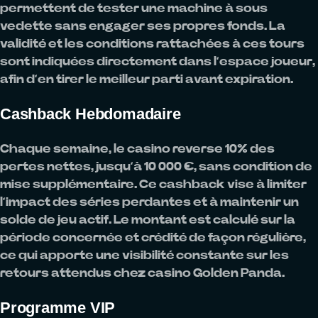
permettent de tester une machine à sous
vedette sans engager ses propres fonds. La
validité et les conditions rattachées à ces tours
sont indiquées directement dans l’espace joueur,
afin d’en tirer le meilleur parti avant expiration.
Cashback Hebdomadaire
Chaque semaine, le casino reverse 10% des
pertes nettes, jusqu’à 10 000 €, sans condition de
mise supplémentaire. Ce cashback vise à limiter
l’impact des séries perdantes et à maintenir un
solde de jeu actif. Le montant est calculé sur la
période concernée et crédité de façon régulière,
ce qui apporte une visibilité constante sur les
retours attendus chez casino Golden Panda.
Programme VIP