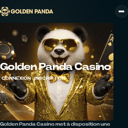
Golden Panda Casino
CONNEXION
INSCRIPTION
Golden Panda Casino met à disposition une