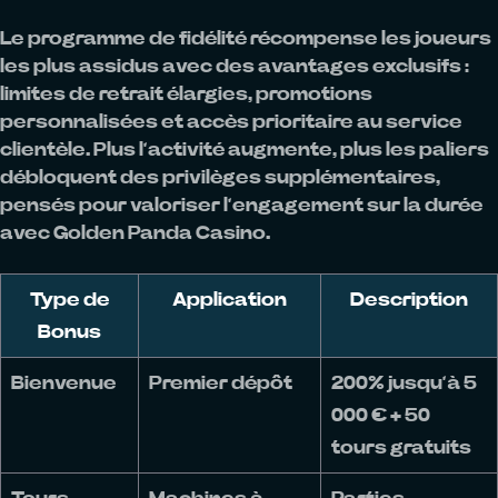
Le programme de fidélité récompense les joueurs
les plus assidus avec des avantages exclusifs :
limites de retrait élargies, promotions
personnalisées et accès prioritaire au service
clientèle. Plus l’activité augmente, plus les paliers
débloquent des privilèges supplémentaires,
pensés pour valoriser l’engagement sur la durée
avec Golden Panda Casino.
Type de
Application
Description
Bonus
Bienvenue
Premier dépôt
200% jusqu’à 5
000 € + 50
tours gratuits