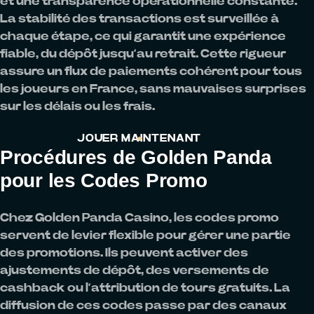
et une transparence opérationnelle constante.
La stabilité des transactions est surveillée à
chaque étape, ce qui garantit une expérience
fiable, du dépôt jusqu’au retrait. Cette rigueur
assure un flux de paiements cohérent pour tous
les joueurs en France, sans mauvaises surprises
sur les délais ou les frais.
JOUER MAINTENANT
Procédures de Golden Panda
pour les Codes Promo
Chez Golden Panda Casino, les codes promo
servent de levier flexible pour gérer une partie
des promotions. Ils peuvent activer des
ajustements de dépôt, des versements de
cashback ou l’attribution de tours gratuits. La
diffusion de ces codes passe par des canaux