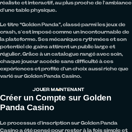
réaliste et interactif, au plus proche de l’ambiance
d’une table physique.
Le titre “Golden Panda”, classé parmi les jeux de
crash, s’est imposé comme un incontournable de
la plateforme. Ses mécaniques rythmées et son
potentiel de gains attirent un public large et
régulier. Grâce à un catalogue rangé avec soin,
chaque joueur accède sans difficulté à ces
expériences et profite d’un choix aussi riche que
varié sur Golden Panda Casino.
JOUER MAINTENANT
Créer un Compte sur Golden
Panda Casino
Le processus d’inscription sur Golden Panda
Casino a été pensé pour rester à la fois simple et