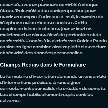
sécurisé, avec un parcours contrôlé à chaque
étape. Trois méthodes sont proposées pour
ouvrir un compte : l’adresse e-mail, le numéro de
téléphone ou les réseaux sociaux. Cette
souplesse laisse le choix au joueur tout en
maintenant un niveau élevé de protection et de
conformité. L’accès à la plateforme Golden Panda
casino en ligne combine ainsi rapidité d’ouverture
et sécurité des données personnelles.
Champs Requis dans le Formulaire
Le formulaire d’inscription demande un ensemble
d’informations précises, à renseigner
correctement pour valider la création du compte.
Les champs habituellement requis sont les
suivants :