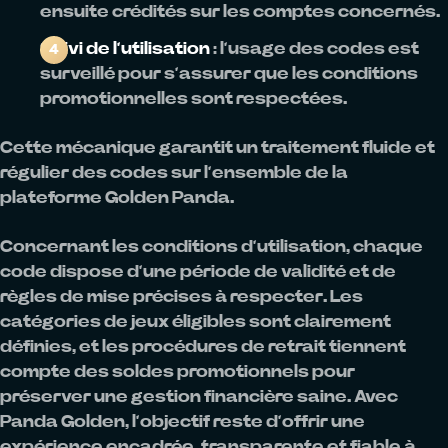
ensuite crédités sur les comptes concernés.
Suivi de l’utilisation
: l’usage des codes est
surveillé pour s’assurer que les conditions
promotionnelles sont respectées.
Cette mécanique garantit un traitement fluide et
régulier des codes sur l’ensemble de la
plateforme Golden Panda.
Concernant les conditions d’utilisation, chaque
code dispose d’une période de validité et de
règles de mise précises à respecter. Les
catégories de jeux éligibles sont clairement
définies, et les procédures de retrait tiennent
compte des soldes promotionnels pour
préserver une gestion financière saine. Avec
Panda Golden, l’objectif reste d’offrir une
expérience encadrée, transparente et fiable à