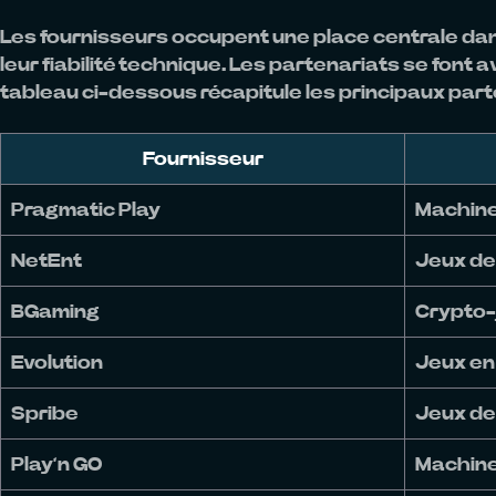
Les fournisseurs occupent une place centrale dans l
leur fiabilité technique. Les partenariats se font
tableau ci-dessous récapitule les principaux par
Fournisseur
Pragmatic Play
Machine
NetEnt
Jeux de
BGaming
Crypto-
Evolution
Jeux en
Spribe
Jeux de
Play’n GO
Machine