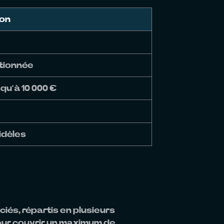
ion
ctionnée
qu’à 10 000 €
idèles
iés, répartis en plusieurs
pour couvrir un maximum de