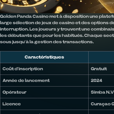
Golden Panda Casino met à disposition une platef
large sélection de jeux de casino et des options 
interruption. Les joueurs y trouvent une combinai
les débutants que pour les habitués. Chaque sectio
sous jusqu’à la gestion des transactions.
Caractéristiques
Coût d’inscription
Gratuit
Année de lancement
2024
Opérateur
Simba N.V
Licence
Curaçao G