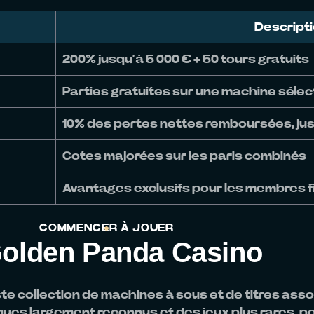
Descript
200% jusqu’à 5 000 € + 50 tours gratuits
Parties gratuites sur une machine séle
10% des pertes nettes remboursées, jus
Cotes majorées sur les paris combinés
Avantages exclusifs pour les membres f
COMMENCER À JOUER
 Golden Panda Casino
e collection de machines à sous et de titres assoc
iques largement reconnus et des jeux plus rares, 