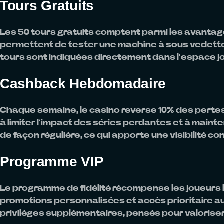
Tours Gratuits
Les 50 tours gratuits comptent parmi les avantage
permettent de tester une machine à sous vedette 
tours sont indiquées directement dans l’espace joueu
Cashback Hebdomadaire
Chaque semaine, le casino reverse 10% des pertes
à limiter l’impact des séries perdantes et à mainte
de façon régulière, ce qui apporte une visibilité 
Programme VIP
Le programme de fidélité récompense les joueurs le
promotions personnalisées et accès prioritaire au 
privilèges supplémentaires, pensés pour valorise