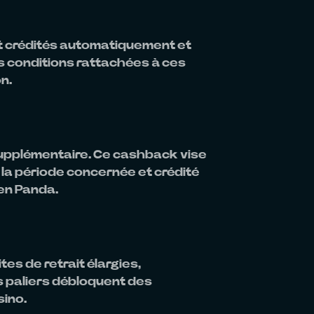
nt crédités automatiquement et
s conditions rattachées à ces
n.
 supplémentaire. Ce cashback vise
r la période concernée et crédité
den Panda.
es de retrait élargies,
es paliers débloquent des
sino.