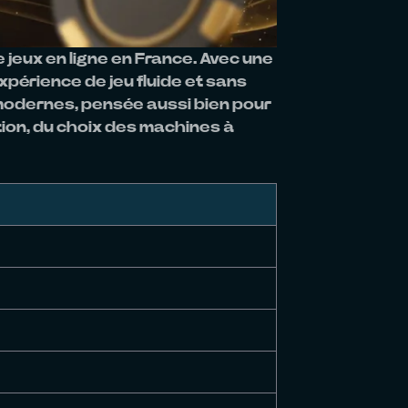
jeux en ligne en France. Avec une
xpérience de jeu fluide et sans
s modernes, pensée aussi bien pour
tion, du choix des machines à