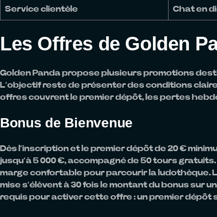
Service clientèle
Chat en di
Les Offres de Golden P
Golden Panda propose plusieurs promotions destin
L’objectif reste de présenter des conditions clai
offres couvrent le premier dépôt, les pertes hebdom
Bonus de Bienvenue
Dès l’inscription et le premier dépôt de 20 € mi
jusqu’à 5 000 €, accompagné de 50 tours gratuits. 
marge confortable pour parcourir la ludothèque. 
mise s’élèvent à 30 fois le montant du bonus sur 
requis pour activer cette offre : un premier dépôt s