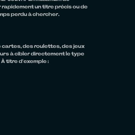
 rapidement un titre précis ou de
emps perdu à chercher.
e cartes, des roulettes, des jeux
rs à cibler directement le type
À titre d’exemple :