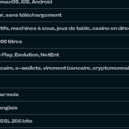
macOS, iOS, Android
r, sans téléchargement
tifs, machines à sous, jeux de table, casino en dire
000 titres
Play, Evolution, NetEnt
caire, e-wallets, virement bancaire, cryptomonna
par mois
anglais
SSL 256 bits