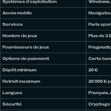
Systèmes d’exploitation
Windows, 
Accès mobile
Navigateu
Services
Paris spor
Nombre de jeux
Plus de 3 
Fournisseurs de jeux
Pragmatic 
Options de paiement
Carte ban
Dépôt minimum
20 €
Retrait maximum
20 000 € 
Langues
Français, 
Sécurité
Cryptage 