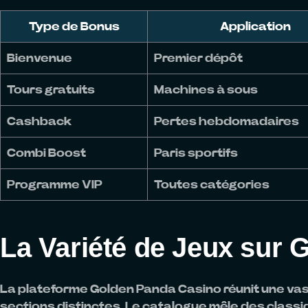
Type de Bonus
Application
Bienvenue
Premier dépôt
Tours gratuits
Machines à sous
Cashback
Pertes hebdomadaires
Combi Boost
Paris sportifs
Programme VIP
Toutes catégories
La Variété de Jeux sur
La plateforme Golden Panda Casino réunit une vast
sections distinctes. Le catalogue mêle des class