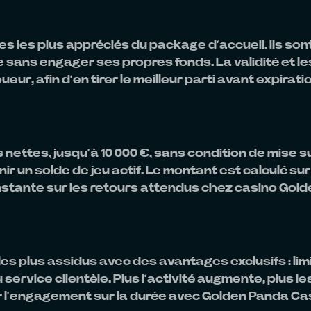
s les plus appréciés du package d’accueil. Ils so
sans engager ses propres fonds. La validité et le
r, afin d’en tirer le meilleur parti avant expiratio
 nettes, jusqu’à 10 000 €, sans condition de mise
nir un solde de jeu actif. Le montant est calculé su
constante sur les retours attendus chez casino Gol
s plus assidus avec des avantages exclusifs : limit
service clientèle. Plus l’activité augmente, plus l
r l’engagement sur la durée avec Golden Panda Ca